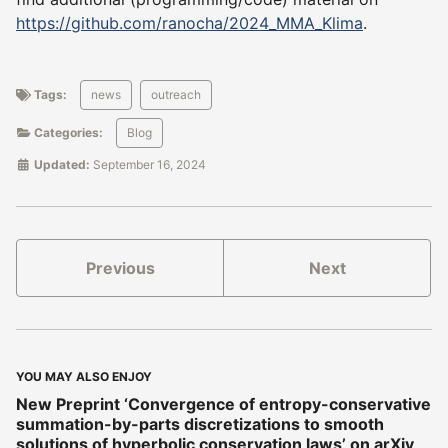
https://github.com/ranocha/2024_MMA_Klima
.
Tags:
news
outreach
Categories:
Blog
Updated:
September 16, 2024
Previous
Next
YOU MAY ALSO ENJOY
New Preprint ‘Convergence of entropy-conservative
summation-by-parts discretizations to smooth
solutions of hyperbolic conservation laws’ on arXiv