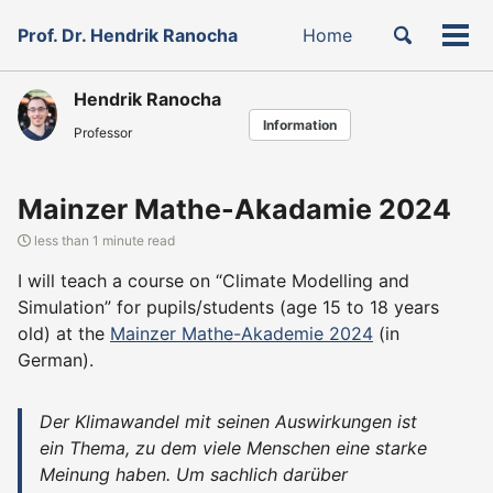
Skip
Skip
Skip
Toggle
Prof. Dr. Hendrik Ranocha
Home
to
to
to
Tog
Skip
search
primary
content
footer
men
links
navigation
Hendrik Ranocha
Information
Professor
Mainzer Mathe-Akadamie 2024
less than 1 minute read
I will teach a course on “Climate Modelling and
Simulation” for pupils/students (age 15 to 18 years
old) at the
Mainzer Mathe-Akademie 2024
(in
German).
Der Klimawandel mit seinen Auswirkungen ist
ein Thema, zu dem viele Menschen eine starke
Meinung haben. Um sachlich darüber